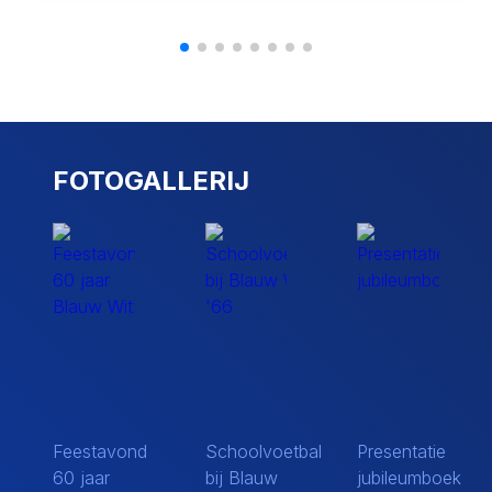
FOTOGALLERIJ
Feestavond
Schoolvoetbal
Presentatie
60 jaar
bij Blauw
jubileumboek