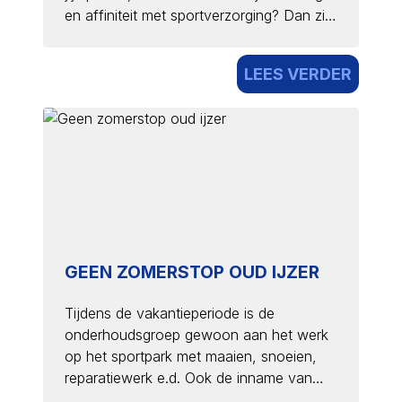
en affiniteit met sportverzorging? Dan zijn
wij op zoek naar jou! Voor onze
seniorenselecties zoeken wij een
LEES VERDER
verzorger/verzorgster die
verantwoordelijk is voor de begeleiding
en verzorging van onze spelers en
speelsters van Heren 1, Heren 2 en
Dames 1 op doordeweekse dagen en op
de zaterdagen. Wat ga je doen? *
Verzorging van kleine blessures; * Tapen
van spelers en speelsters; * Los
masseren van spieren voor en na
GEEN ZOMERSTOP OUD IJZER
trainingen en wedstrijden; * Beheer van
de voorraad verz
Tijdens de vakantieperiode is de
onderhoudsgroep gewoon aan het werk
op het sportpark met maaien, snoeien,
reparatiewerk e.d. Ook de inname van
oud ijzer gaat gewoon door. Elke