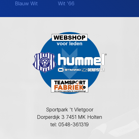
Blauw Wit
Wit '66
Sportpark 't Vletgoor
Dorperdijk 3 7451 MK Holten
tel: 0548-361319