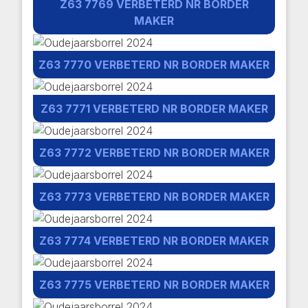
Z63 7769 VERBETERD NR BORDER
MAKER
Z63 7770 VERBETERD NR BORDER MAKER
Z63 7771 VERBETERD NR BORDER MAKER
Z63 7772 VERBETERD NR BORDER MAKER
Z63 7773 VERBETERD NR BORDER MAKER
Z63 7774 VERBETERD NR BORDER MAKER
Z63 7775 VERBETERD NR BORDER MAKER